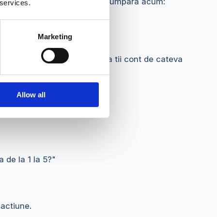
omanda cu codul WELCOME10. Cumpara acum:
 services.
Marketing
 trimiti un sondaj, trebuie sa tii cont de cateva
Allow all
 de la 1 la 5?"
 actiune.