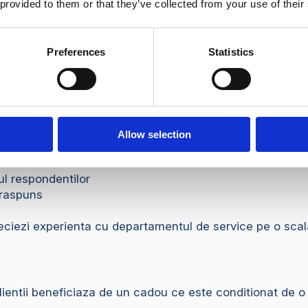
unitatea noastra. Primeste 10% reducere la prima ta c
 provided to them or that they’ve collected from your use of their
Preferences
Statistics
ciente de a primi feedback de la clientii tai. Atunci cand
.
Allow selection
eles – maxim 3 intrebari
ul respondentilor
 raspuns
ciezi experienta cu departamentul de service pe o scala
lientii beneficiaza de un cadou ce este conditionat de o