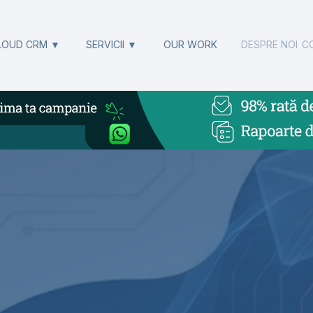
LOUD CRM ▼
SERVICII ▼
OUR WORK
DESPRE NOI
C