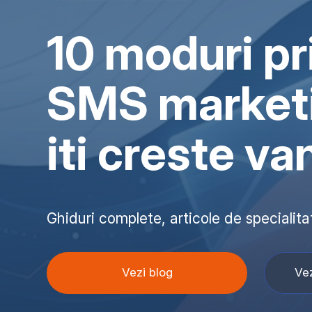
10 moduri pr
SMS market
iti creste va
Ghiduri complete, articole de specialit
Vezi blog
Vez