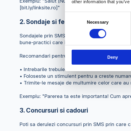
Exemplu: "Salut [Nume]! Bine ai venit in com
other information that you’ve
[bit.ly/linksite.ro]"
Consent
2. Sondaje si feedback clienti
Necessary
Selection
Sondajele prin SMS sunt modalitatile cele mai efi
bune-practici care iti vor creste rata de raspuns
Recomandari pentru sondaje:
Deny
• Intrebarile trebuie sa fie scurte si usor de int
• Foloseste un stimulent pentru a creste numar
• Trimite-le mesaje de multumire celor care au
Exemplu: "Parerea ta este importanta! Cum apre
3. Concursuri si cadouri
Poti sa derulezi concursuri prin SMS prin care c