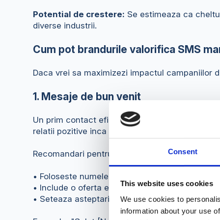
Potential de crestere:
Se estimeaza ca cheltui
diverse industrii.
Cum pot brandurile valorifica SMS ma
Daca vrei sa maximizezi impactul campaniilor de 
1. Mesaje de bun venit
Un prim contact eficient poate determina loialita
relatii pozitive inca de la inceput.
Consent
Recomandari pentru mesaje de bun venit:
• Foloseste numele clientului pentru un plus de
This website uses cookies
• Include o oferta exclusiva pentru prima achizi
• Seteaza asteptarile clientilor explicand ce va 
We use cookies to personalis
information about your use of