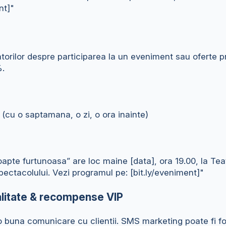
nt]"
zatorilor despre participarea la un eveniment sau oferte
%.
 (cu o saptamana, o zi, o ora inainte)
apte furtunoasa” are loc maine [data], ora 19.00, la Teatr
ectacolului. Vezi programul pe: [bit.ly/eveniment]"
ialitate & recompense VIP
buna comunicare cu clientii. SMS marketing poate fi fol