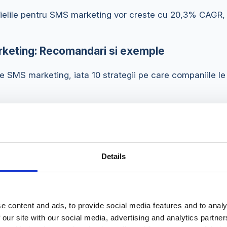
elile pentru SMS marketing vor creste cu 20,3% CAGR, 
rketing: Recomandari si exemple
SMS marketing, iata 10 strategii pe care companiile le fo
tea pe termen lung a clientilor. Trimiterea unui SMS perso
Details
 personalizare
tie
urma (noutati, reduceri, beneficii)
e content and ads, to provide social media features and to analy
 our site with our social media, advertising and analytics partn